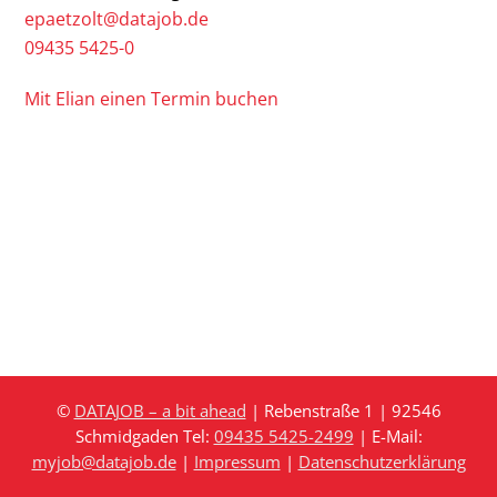
epaetzolt@datajob.de
09435 5425-0
Mit Elian einen Termin buchen
©
DATAJOB – a bit ahead
| Rebenstraße 1 | 92546
Schmidgaden Tel:
09435 5425-2499
| E-Mail:
myjob@datajob.de
|
Impressum
|
Datenschutzerklärung